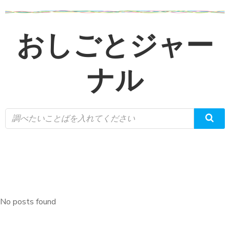
コ
ン
テ
おしごとジャー
ン
ツ
ナル
へ
ス
キ
ッ
プ
No posts found